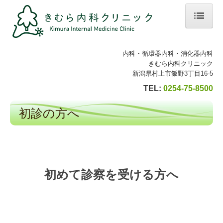
ホーム
内科・循環器内科・消化器内科
院長紹介
きむら内科クリニック
新潟県村上市飯野3丁目16-5
診療のご案内
TEL:
0254-75-8500
循環器内科
初診の方へ
消化器内科
生活習慣病
発熱外来
初めて診察を受ける方へ
初診の方へ/よくある質問
施設・設備のご案内
交通案内