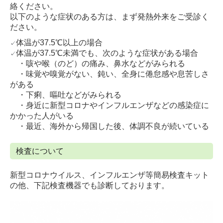
絡ください。
お知らせ
以下のような症状のある方は、まず発熱外来をご受診く
ださい。
施設基準及び加算について
✓
体温が37.5℃以上の場合
✓
体温が37.5℃未満でも、次のような症状がある場合
・咳や喉（のど）の痛み、鼻水などがみられる
・味覚や嗅覚がない、鈍い、
全身に倦怠感や息苦しさ
がある
・下痢、嘔吐などがみられる
・身近に新型コロナやインフルエンザなどの感染症に
かかった人がいる
・最近、海外から帰国した後、体調不良が続いている
検査について
新型コロナウイルス、インフルエンザ等簡易検査キット
の他、下記検査機器でも診断しております。