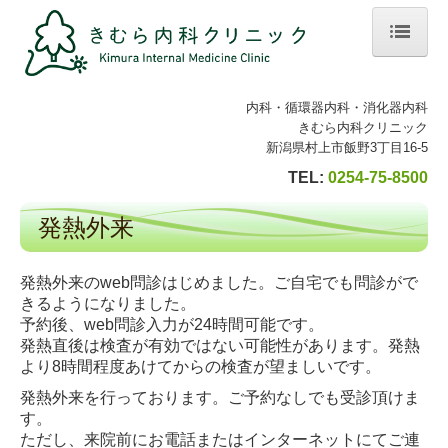
ホーム
内科・循環器内科・消化器内科
院長紹介
きむら内科クリニック
新潟県村上市飯野3丁目16-5
診療のご案内
TEL:
0254-75-8500
循環器内科
発熱外来
消化器内科
生活習慣病
発熱外来のweb問診はじめました。ご自宅でも問診がで
きるようになりました。
発熱外来
予約後、web問診入力が24時間可能です。
発熱直後は検査が有効ではない可能性があります。発熱
初診の方へ/よくある質問
より8時間程度あけてからの検査が望ましいです。
施設・設備のご案内
発熱外来を行っております。ご予約なしでも受診頂けま
す。
交通案内
ただし、来院前にお電話またはインターネットにてご連